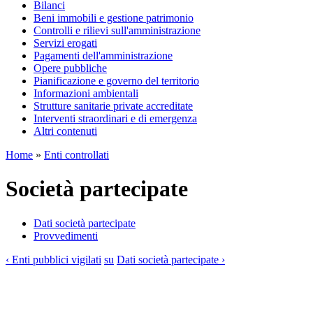
Bilanci
Beni immobili e gestione patrimonio
Controlli e rilievi sull'amministrazione
Servizi erogati
Pagamenti dell'amministrazione
Opere pubbliche
Pianificazione e governo del territorio
Informazioni ambientali
Strutture sanitarie private accreditate
Interventi straordinari e di emergenza
Altri contenuti
Home
»
Enti controllati
Società partecipate
Dati società partecipate
Provvedimenti
‹ Enti pubblici vigilati
su
Dati società partecipate ›