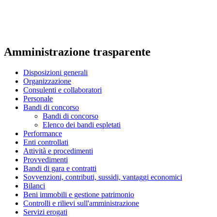
Amministrazione trasparente
Disposizioni generali
Organizzazione
Consulenti e collaboratori
Personale
Bandi di concorso
Bandi di concorso
Elenco dei bandi espletati
Performance
Enti controllati
Attività e procedimenti
Provvedimenti
Bandi di gara e contratti
Sovvenzioni, contributi, sussidi, vantaggi economici
Bilanci
Beni immobili e gestione patrimonio
Controlli e rilievi sull'amministrazione
Servizi erogati